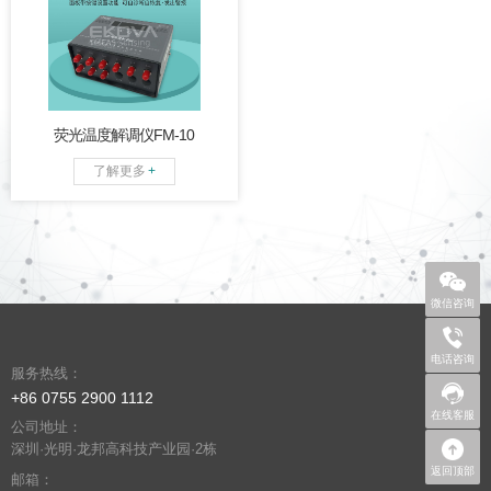
9~12通道温度解析及2通道对
外RS 485串口
；
内部带有蜂
鸣器报警功能；设备带有自
诊断，自恢复等功能
。
荧光温度解调仪FM-10
了解更多
+
微信咨询
+86 
电话咨询
服务热线：
+86 0755 2900 1112
在线客服
公司地址：
深圳·光明·龙邦高科技产业园·2栋
返回顶部
邮箱：