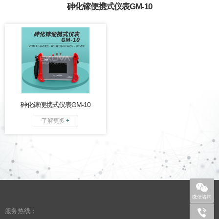
砷化镓便携式仪表GM-10
两路ST光接口，具有诊断功
能，兼容国内外砷化镓光
纤，可完成多场景的移动便
携使用。
砷化镓便携式仪表GM-10
了解更多
+
微信咨询
服务热线：
+86 