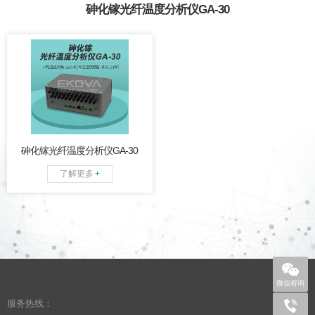
砷化镓光纤温度分析仪GA-30
最大24路温度采集；支持现
场和后台远程设置；
可外接
HDMI显示屏，
系统自诊
断，可评估传感器工作状
态。
砷化镓光纤温度分析仪GA-30
了解更多
+
微信咨询
服务热线：
+86 