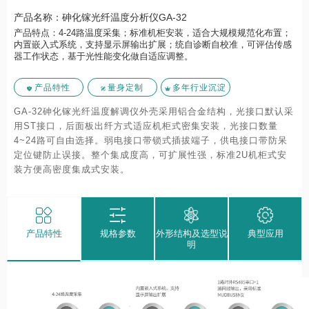
产品名称：砷化镓光纤温度分析仪GA-32
产品特点：4-24路温度采集；标准机柜安装，适合大规模规范化布置；
内置嵌入式系统，支持显示屏输出扩展；统自诊断自校准，可评估传感
器工作状态，基于光性能变化做自适应调整。
产品特性
量身定制
多年行业沉淀
GA-32砷化镓光纤温度解调仪外壳采用铝合金结构，光接口默认采
用ST接口，后面板出纤方式适应机柜式密集安装，光接口数量
4~24路可自由选择。弱电接口带锁式插拔端子，供电接口带防呆
定位键防止误接。整个集成度高，可扩展性强，标准2U机柜式安
装方便高密度集成式安装。
产品特性
规格参数
外形结构及选型说
典型应用
明