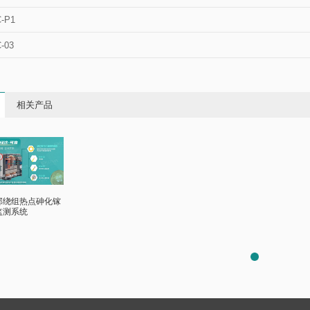
-P1
-03
相关产品
部绕组热点砷化镓
监测系统