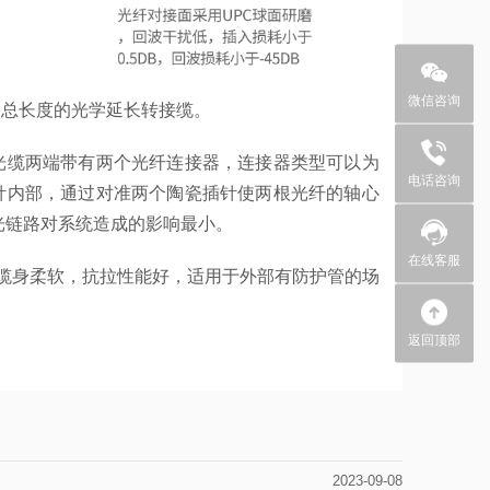
微信咨询
器总长度的光学延长转接缆。
光缆两端带有两个光纤连接器，连接器类型可以为
+86 0755
电话咨询
针内部，通过对准两个陶瓷插针使两根光纤的轴心
光链路对系统造成的影响最小。
在线客服
缆身柔软，抗拉性能好，适用于外部有防护管的场
返回顶部
2023-09-08