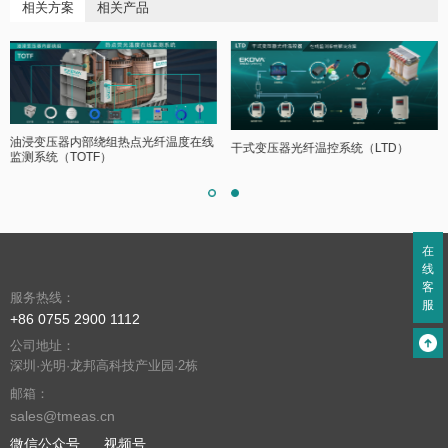
相关方案
相关产品
油浸变压器内部绕组热点光纤温度在线
干式变压器光纤温控系统（LTD）
监测系统（TOTF）
在
线
客
服务热线：
服
+86 0755 2900 1112
公司地址：
深圳·光明·龙邦高科技产业园·2栋
邮箱：
sales@tmeas.cn
微信公众号
视频号