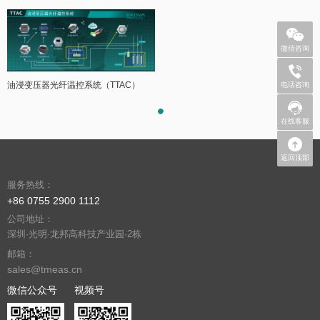
微信咨询
+86 
油浸变压器光纤温控系统（TTAC）
电话咨询
在线客服
返回顶部
服务热线：
+86 0755 2900 1112
公司地址：
深圳·光明·龙邦高科技产业园·2栋
邮箱：
sales@tmeas.cn
微信公众号
视频号