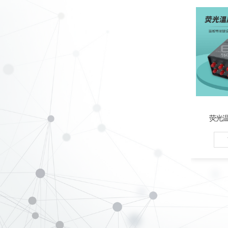
9~12
对外RS 
有蜂鸣
带有自
能
。
荧光温