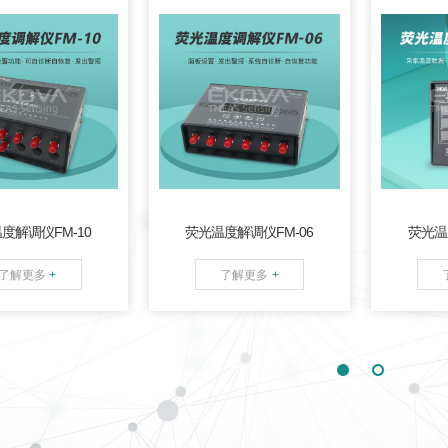
通道温度解析及2通道
6通道温度解析及2通道对
高亮数
键设置
485串口
；
内部带
外RS 485串口；多种配置
址；一
器报警功能；设备
方式可选；
设备带有自诊
灵活组网
诊断，自恢复等功
断，自恢复等功能
。
度解调仪FM-10
荧光温度解调仪FM-06
荧光温
了解更多
+
了解更多
+