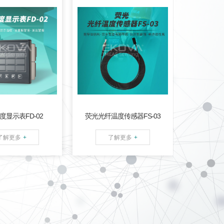
码管显示；
报警按
基于荧光测温技术的光学
；拨码修改本机地
后台管理
温度测量，性能稳定；全
键消除报警设置；
光信号温度测量，无导体
持多设备
；安装方便。
结构，对电磁干扰完全免
用。
疫；一体式环氧板探头封
装，安装方便，抗压性能
强；光缆最长可达25米
度显示表FD-02
荧光光纤温度传感器FS-03
（含一次转接延长）；光
接口类型可接受定制；室
了解更多
+
了解更多
+
外工况设计，光缆化学稳
定性良好，电绝缘性高。