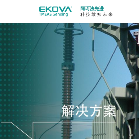
阿珂法先进
科 技 敢 知 未 来