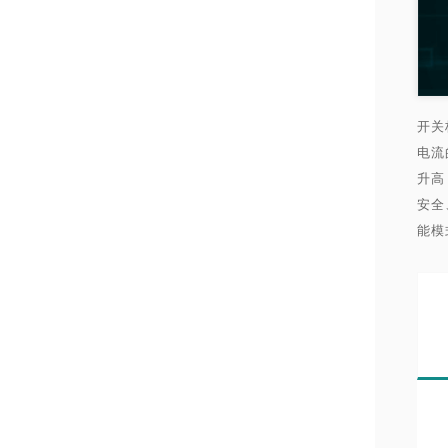
开关
电流
升高
安全
能模